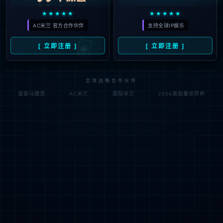
...
...
上页
1
13
14
15
16
17
20
下页