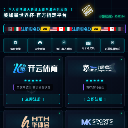
出错啦！该资源不存在，可能的原因为
您所访问的资源不在服务器上，请检查链接是否输入正确，